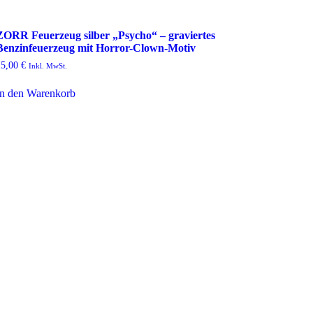
ZORR Feuerzeug silber „Psycho“ – graviertes
Benzinfeuerzeug mit Horror-Clown-Motiv
15,00
€
Inkl. MwSt.
In den Warenkorb