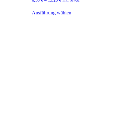
6,50
€
–
15,20
€
Inkl. MwSt.
Ausführung wählen